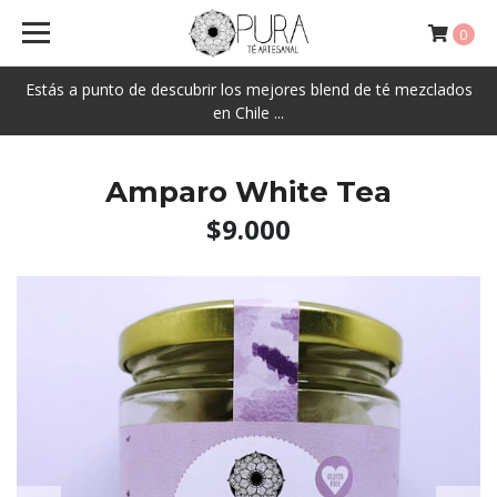
0
Estás a punto de descubrir los mejores blend de té mezclados
en Chile ...
Amparo White Tea
$9.000