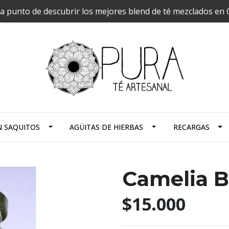
a punto de descubrir los mejores blend de té mezclados en Ch
N SAQUITOS
AGÜITAS DE HIERBAS
RECARGAS
Camelia B
$15.000