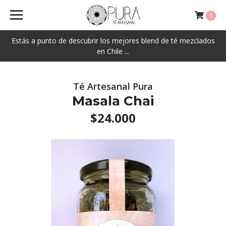
0
Estás a punto de descubrir los mejores blend de té mezclados
en Chile ...
Té Artesanal Pura
Masala Chai
$24.000